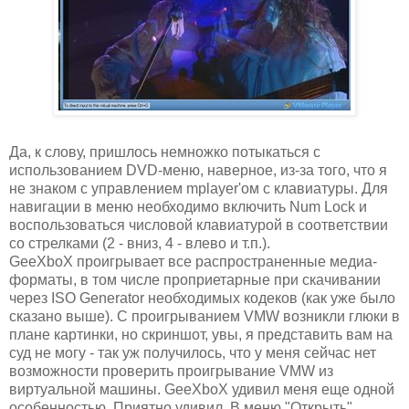
Да, к слову, пришлось немножко потыкаться с
использованием DVD-меню, наверное, из-за того, что я
не знаком с управлением mplayer'ом с клавиатуры. Для
навигации в меню необходимо включить Num Lock и
воспользоваться числовой клавиатурой в соответствии
со стрелками (2 - вниз, 4 - влево и т.п.).
GeeXboX проигрывает все распространенные медиа-
форматы, в том числе проприетарные при скачивании
через ISO Generator необходимых кодеков (как уже было
сказано выше). С проигрыванием VMW возникли глюки в
плане картинки, но скриншот, увы, я представить вам на
суд не могу - так уж получилось, что у меня сейчас нет
возможности проверить проигрывание VMW из
виртуальной машины. GeeXboX удивил меня еще одной
особенностью. Приятно удивил. В меню "Открыть"