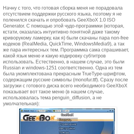
Начну с того, что готовая сборка меня не порадовала
отсутствием поддержки русского языка, поэтому я не
поленился скачать и опробовать GeeXboX 1.0 ISO
Generator. С помощью этой чудо-программки (которая,
кстати, оказалась интуитивно понятной даже такому
криворукому ламерку, как я) были скачаны пара non-free
кодеков (RealMedia, QuickTime, WindowsMedia9), а так
же пара интересных тем. Программка сама спрашивает,
какой язык меню и какую кодировку субтитров
использовать. Естественно, в нашем случае, это были
Russian и windows-1251 соответственно. Одна из тем
была укомплектована прекрасным TrueType-шрифтом,
содержащим русские символы (monofur.ttf). Сразу после
загрузки с готового диска всего необходимого GeeXboX
показывает вот такое меню (в нашем случае,
использовалась тема penguin_diffusion, а не
умолчательная):