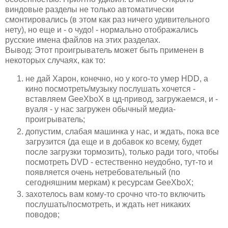
виндовые разделы не только автоматически
смонтировались (в этом как раз ничего удивительного
нету), но еще и - о чудо! - нормально отображались
русские имена файлов на этих разделах.
Вывод: Этот проигрыватель может быть применен в
некоторых случаях, как то:
не дай Харон, конечно, но у кого-то умер HDD, а
кино посмотреть/музыку послушать хочется -
вставляем GeeXboX в цд-привод, загружаемся, и -
вуаля - у нас загружен обычный медиа-
проигрыватель;
допустим, слабая машинка у нас, и ждать, пока все
загрузится (да еще и в добавок ко всему, будет
после загрузки тормозить), только ради того, чтобы
посмотреть DVD - естественно неудобно, тут-то и
появляется очень нетребовательный (по
сегодняшним меркам) к ресурсам GeeXboX;
захотелось вам кому-то срочно что-то включить
послушать/посмотреть, и ждать нет никаких
поводов;