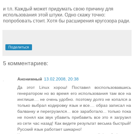
и т.п. Каждый может придумать свою причину для
использования этой штуки. Одно скажу точно:
попробовать стоит. Хотя бы расширения кругозора ради.
Поделиться
5 комментариев:
Анонимный
13.02.2008, 20:38
Да этот Linux хорош! Поставил воспользовавшись
генератором но во время его использования там все на
инглише.... не очень удобно. поэтому долго не копался а
только выбрал кодировку язык и все.... образ записал на
балванку и перегрузился... все заработало... только пока
не понял как звук убавить прибавить все это я загрузил
из сети час назад! Как видите результат весьма быстрый!
Русский язык работает шикарно!