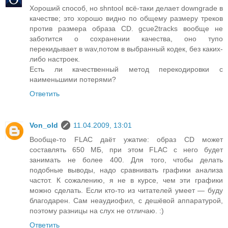
Хороший способ, но shntool всё-таки делает downgrade в
качестве; это хорошо видно по общему размеру треков
против размера образа CD. gcue2tracks вообще не
заботится о сохранении качества, оно тупо
перекидывает в wav,потом в выбранный кодек, без каких-
либо настроек.
Есть ли качественный метод перекодировки с
наименьшими потерями?
Ответить
Von_old
11.04.2009, 13:01
Вообще-то FLAC даёт ужатие: образ CD может
составлять 650 МБ, при этом FLAC с него будет
занимать не более 400. Для того, чтобы делать
подобные выводы, надо сравнивать графики анализа
частот. К сожалению, я не в курсе, чем эти графики
можно сделать. Если кто-то из читателей умеет — буду
благодарен. Сам неаудиофил, с дешёвой аппаратурой,
поэтому разницы на слух не отличаю. :)
Ответить