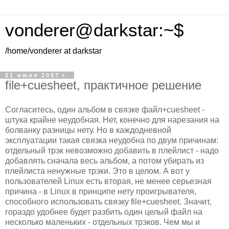
vonderer@darkstar:~$
/home/vonderer at darkstar
21 июля 2007 г.
file+cuesheet, практичное решение
Согласитесь, один альбом в связке файл+cuesheet -
штука крайне неудобная. Нет, конечно для нарезания на
болванку разницы нету. Но в каждодневной
эксплуатации такая связка неудобна по двум причинам:
отдельный трэк невозможно добавить в плейлист - надо
добавлять сначала весь альбом, а потом убирать из
плейлиста ненужные трэки. Это в целом. А вот у
пользователей Linux есть вторая, не менее серьезная
причина - в Linux в принципе нету проигрывателя,
способного использовать связку file+cuesheet. Значит,
гораздо удобнее будет разбить один целый файл на
несколько маленьких - отдельных трэков. Чем мы и