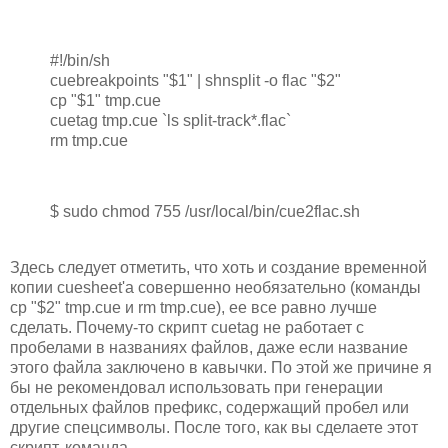
#!/bin/sh
cuebreakpoints "$1" | shnsplit -o flac "$2"
cp "$1" tmp.cue
cuetag tmp.cue `ls split-track*.flac`
rm tmp.cue
$ sudo chmod 755 /usr/local/bin/cue2flac.sh
Здесь следует отметить, что хоть и создание временной
копии cuesheet'а совершенно необязательно (команды
cp "$2" tmp.cue и rm tmp.cue), ее все равно лучше
сделать. Почему-то скрипт cuetag не работает с
пробелами в названиях файлов, даже если название
этого файла заключено в кавычки. По этой же причине я
бы не рекомендовал использовать при генерации
отдельных файлов префикс, содержащий пробел или
другие спецсимволы. После того, как вы сделаете этот
скрипт, команда