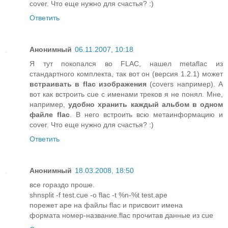
cover. Что еще нужно для счастья? :)
Ответить
Анонимный
06.11.2007, 10:18
Я тут покопался во FLAC, нашел metaflac из
стандартного комплекта, так вот он (версия 1.2.1) может
встраивать в flac изображения
(covers например). А
вот как встроить cue с именами треков я не понял. Мне,
например,
удобно хранить каждый альбом в одном
файле flac
. В него встроить всю метаинформацию и
cover. Что еще нужно для счастья? :)
Ответить
Анонимный
18.03.2008, 18:50
все гораздо проше.
shnsplit -f test.cue -o flac -t %n-%t test.ape
порежет аре на файлы flac и присвоит имена
формата номер-название.flac прочитав данные из cue