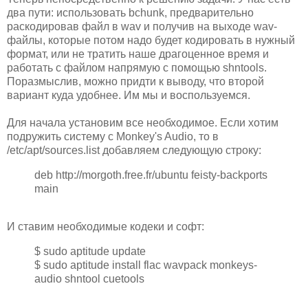
два пути: использовать bchunk, предварительно
раскодировав файл в wav и получив на выходе wav-
файлы, которые потом надо будет кодировать в нужный
формат, или не тратить наше драгоценное время и
работать с файлом напрямую с помощью shntools.
Поразмыслив, можно придти к выводу, что второй
вариант куда удобнее. Им мы и воспользуемся.
Для начала установим все необходимое. Если хотим
подружить систему с Monkey's Audio, то в
/etc/apt/sources.list добавляем следующую строку:
deb http://morgoth.free.fr/ubuntu feisty-backports
main
И ставим необходимые кодеки и софт:
$ sudo aptitude update
$ sudo aptitude install flac wavpack monkeys-
audio shntool cuetools