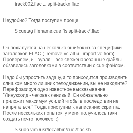
track002.flac ... split-trackn.flac
Неудобно? Тогда поступим проще:
$ cuetag filename.cue `ls split-track*.flac`
Он пожалуется на несколько ошибок из-за специфики
заголовков FLAC (–remove-vc-all и –import-vc-from).
Проверяем, и - вуаля! - все свеженарезанные файлы
обзавелись заголовками в соответствии с cue-файлом.
Надо бы упростить задачу, а то приходится производить
слишком много лишних телодвижений, вы не находите?
Перефразируя одно известное высказывание:
"Линуксоид - человек ленивый. Он обязательно
приложит максимум усилий чтобы в последствии не
напрягаться." Тогда приступим к написанию скрипта.
После нескольких попыток, у меня получилось таки
создать нечто похожее. :)
$ sudo vim /usr/local/bin/cue2flac.sh