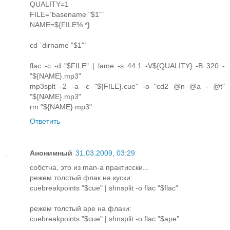
QUALITY=1
FILE=`basename "$1"`
NAME=${FILE%.*}
cd `dirname "$1"`
flac -c -d "$FILE" | lame -s 44.1 -V${QUALITY} -B 320 -
"${NAME}.mp3"
mp3splt -2 -a -c "${FILE}.cue" -o "cd2 @n @a - @t"
"${NAME}.mp3"
rm "${NAME}.mp3"
Ответить
Анонимный
31.03.2009, 03:29
собстна, это из man-а практисски...
режем толстый флак на куски:
cuebreakpoints "$cue" | shnsplit -o flac "$flac"
режем толстый аре на флаки:
cuebreakpoints "$cue" | shnsplit -o flac "$ape"