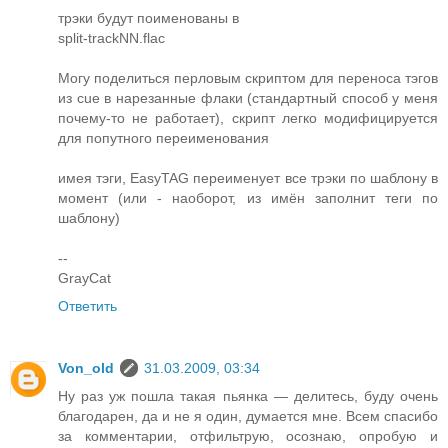
трэки будут поименованы в
split-trackNN.flac
Могу поделиться перловым скриптом для переноса тэгов
из cue в нарезанные флаки (стандартный способ у меня
почему-то не работает), скрипт легко модифицируется
для попутного переименования
имея тэги, EasyTAG переименует все трэки по шаблону в
момент (или - наоборот, из имён заполнит теги по
шаблону)
--
GrayCat
Ответить
Von_old
31.03.2009, 03:34
Ну раз уж пошла такая пьянка — делитесь, буду очень
благодарен, да и не я один, думается мне. Всем спасибо
за комментарии, отфильтрую, осознаю, опробую и