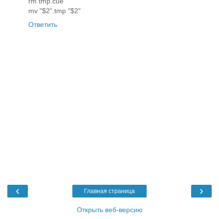
rm tmp.cue
mv "$2".tmp "$2"
Ответить
‹
›
Главная страница
Открыть веб-версию