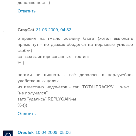
дополню пост. :)
Ответить
GrayCat
31.03.2009, 04:32
отправил на гмыло хозяину блога (хотел выложить
прямо тут - но движок обиделся на перловые угловые
скобки)
со всех заинтересованных - тестинг
%-)
ногами не пиннать - всё делалось в перлучебно-
удобственных целях
из известных недочётов - таг "TOTALTRACKS"... э-э-э...
"не получился"
зато "удались" REPLYGAIN-ы
%-)))
Ответить
Oreolek
10.04.2009, 05:06