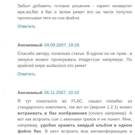
Забыл добавить: готовое решение - скрипт конвертит
ape,wv,flac в flac и затем режет его на части попутно
прописывая теги из cue-файла
Ответить
Анонимный
04.09.2007, 18:26
Спасибо автору, полезная статья. В одном он не прав - в
линуксе можно проигрывать image+cue напрямую. По
крайней мере audacious это умеет
Ответить
Анонимный
06.11.2007, 10:10
Я тут покопался во FLAC, нашел metaflac из
стандартного комплекта, так вот он (версия 1.2.1) может
встраивать в flac изображения
(covers например). А
вот как встроить cue с именами треков я не понял. Мне,
например,
удобно хранить каждый альбом в одном
файле flac
. В него встроить всю метаинформацию и