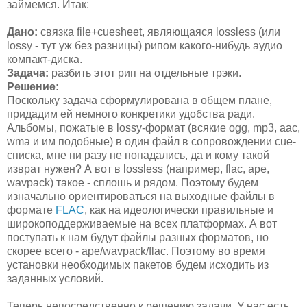
займемся. Итак:
Дано:
связка file+cuesheet, являющаяся lossless (или
lossy - тут уж без разницы) рипом какого-нибудь аудио
компакт-диска.
Задача:
разбить этот рип на отдельные трэки.
Решение:
Поскольку задача сформулирована в общем плане,
придадим ей немного конкретики удобства ради.
Альбомы, пожатые в lossy-формат (всякие ogg, mp3, aac,
wma и им подобные) в один файл в сопровождении cue-
списка, мне ни разу не попадались, да и кому такой
изврат нужен? А вот в lossless (например, flac, ape,
wavpack) такое - сплошь и рядом. Поэтому будем
изначально ориентироваться на выходные файлы в
формате
FLAC
, как на идеологически правильные и
широкоподдерживаемые на всех платформах. А вот
поступать к нам будут файлы разных форматов, но
скорее всего - ape/wavpack/flac. Поэтому во время
установки необходимых пакетов будем исходить из
заданных условий.
Теперь непосредственно к решению задачи. У нас есть