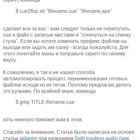
$ cue2flac.sh "filename.cue" "filename.ape"
сделает все за вас - вам следует только не перепутать
cue и файл с записью местами и "откинуться на спинку
стула". Если вы хотите изменить префикс файлов на
выходе или задать им папку - всегда пожалуйста. Для
этого почитайте маны и поправьте скрипт по своему
вкусу.
К сожалению, я так и не нашел способа
автоматизировать процесс переименования готовых
файлов исходя из их тегов. Поэтому предлагаю делать
это ручками. По крайней мере, команда
$ grep TITLE filename.cue
хоть немного поможет вам в этом.
Спасибо за внимание. Статья была написана на основе
статьи
aidanjm
под названием
Split lossless audio (ape,