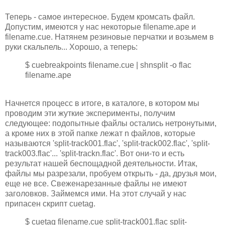
Теперь - самое интересное. Будем кромсать файл.
Допустим, имеются у нас некоторые filename.ape и
filename.cue. Натянем резиновые перчатки и возьмем в
руки скальпель... Хорошо, а теперь:
$ cuebreakpoints filename.cue | shnsplit -o flac
filename.ape
Начнется процесс в итоге, в каталоге, в котором мы
проводим эти жуткие эксперименты, получим
следующее: подопытные файлы остались нетронутыми,
а кроме них в этой папке лежат n файлов, которые
называются 'split-track001.flac', 'split-track002.flac', 'split-
track003.flac'... 'split-trackn.flac'. Вот они-то и есть
результат нашей беспощадной деятельности. Итак,
файлы мы разрезали, пробуем открыть - да, друзья мои,
еще не все. Свеженарезанные файлы не имеют
заголовков. Займемся ими. На этот случай у нас
припасен скрипт cuetag.
$ cuetag filename.cue split-track001.flac split-