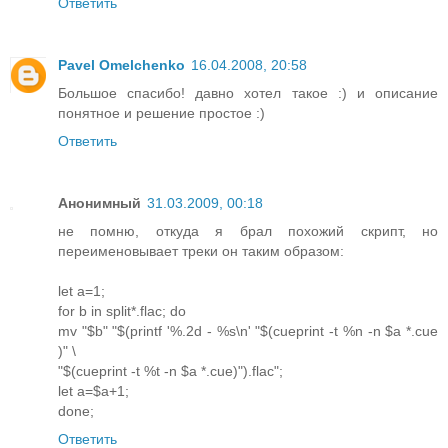
Ответить
Pavel Omelchenko
16.04.2008, 20:58
Большое спасибо! давно хотел такое :) и описание
понятное и решение простое :)
Ответить
Анонимный
31.03.2009, 00:18
не помню, откуда я брал похожий скрипт, но
переименовывает треки он таким образом:
let a=1;
for b in split*.flac; do
mv "$b" "$(printf '%.2d - %s\n' "$(cueprint -t %n -n $a *.cue
)" \
"$(cueprint -t %t -n $a *.cue)").flac";
let a=$a+1;
done;
Ответить