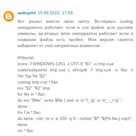
aaltopiiri
10.08.2010, 17:56
Вот решил внести свою лепту. Во-первых cuetag
некорректно работает, если в cue файле есть русские
символы, во-вторых lame некорректно работает если в
названии файла есть пробел. Моя версия скрипта
избавляет от этих неприятных моментов:
#!/bin/sh
iconv -f WINDOWS-1251 -t UTF-8 "$1" -o tmp.cue
cuebreakpoints tmp.cue | shnsplit -f tmp.cue -o flac -t
%n.%p-%t "$2"
cuetag tmp.cue *.flac
mv "$2" "$2".tmp
for file in *.flac;
do mv "$file" `echo $file | sed -e 's/ */_/g' -e 's/_-_/-/g'`;
done
for f in *.flac;
do lame --cbr -m s -b 320 -q 0 --nohist "$f" "${f%.flac}.mp3";
done
rm *.flac