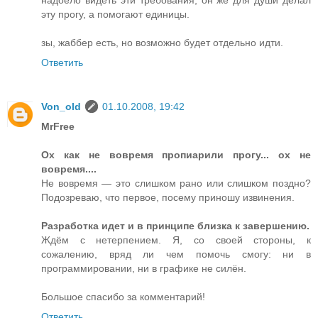
надоело видеть эти требования, он же для души делал
эту прогу, а помогают единицы.
зы, жаббер есть, но возможно будет отдельно идти.
Ответить
Von_old
01.10.2008, 19:42
MrFree
Ох как не вовремя пропиарили прогу... ох не
вовремя....
Не вовремя — это слишком рано или слишком поздно?
Подозреваю, что первое, посему приношу извинения.
Разработка идет и в принципе близка к завершению.
Ждём с нетерпением. Я, со своей стороны, к
сожалению, вряд ли чем помочь смогу: ни в
программировании, ни в графике не силён.
Большое спасибо за комментарий!
Ответить