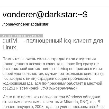
vonderer@darkstar:~$
/home/vonderer at darkstar
25 сентября 2008 г.
qutIM — полноценный icq-клиент для
Linux.
Помнится, я очень сильно страдал из-за отсутствия
полноценного асечного клиента в Linux: licq сразу же
растерял мой контакт-лист, centericq не прижился из-за
своей «консольности», мультипротокольные клиенты (и
licq заодно с ними) страдали общей проблемой с
кодировками (да, ася по-прежнему работает в местной
cp1251 и всемирной utf-8
одновременно
).
И это в то время как пользователи Windows обладали
отличными асечными клиентами: Miranda, R&Q, qip. В
начале текущего, 2008 года, на улице пользователей icq